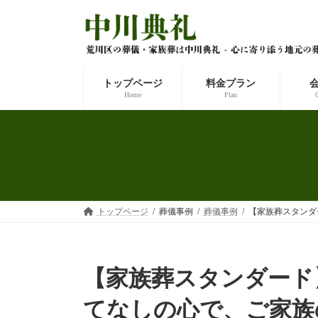
コ
ナ
ン
ビ
テ
ゲ
ン
ー
ツ
シ
へ
ョ
トップページ
料金プラン
ス
ン
Home
Plan
キ
に
ッ
移
プ
動
トップページ
葬儀事例
葬儀事例
【家族葬スタンダ
【家族葬スタンダード
てなしの心で、ご家族