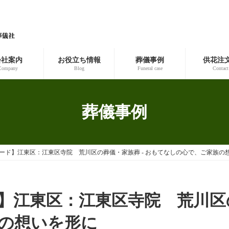
会社案内
お役立ち情報
葬儀事例
供花注
Company
Blog
Funeral case
Contact
葬儀事例
ード】江東区：江東区寺院 荒川区の葬儀・家族葬 - おもてなしの心で、ご家族の
】江東区：江東区寺院 荒川区の
の想いを形に