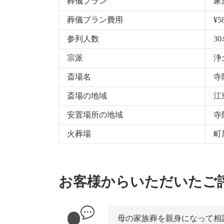
葬儀プラン
家
葬儀プラン費用
¥5
参列人数
3
宗派
浄
斎場名
寺
斎場の地域
江
安置場所の地域
寺
火葬場
町
お客様からいただいたご
母の家族葬を親身になって相