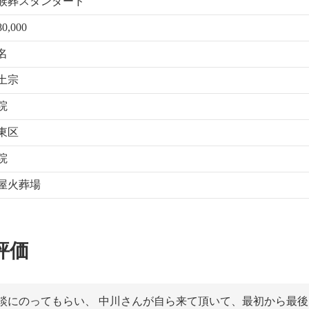
族葬スタンダード
80,000
0名
土宗
院
東区
院
屋火葬場
評価
談にのってもらい、 中川さんが自ら来て頂いて、最初から最