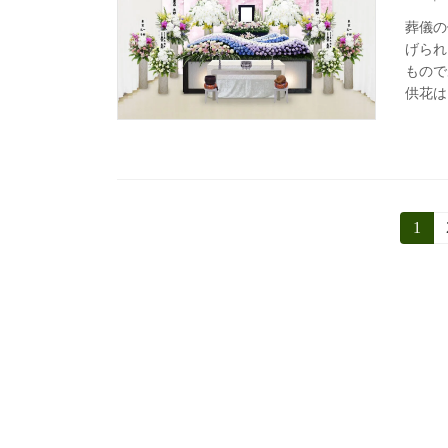
葬儀の
げられ
もので
供花は
投
固
1
定
稿
ペ
ー
の
ジ
ペ
ー
ジ