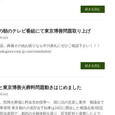
続きを読む
の朝のテレビ番組にて東京博善問題取り上げ
9月30日
談、葬儀その他お困りなら中川典礼にぜひご相談下さい！！！
/nakagawa-corp-jp.com/consultation/
続きを読む
と東京博善火葬料問題動きはじめました
9月26日
、民間火葬場に料金含め指導へ 国に法の見直し要求 都議会で
事表明 東京都の小池百合子知事は24日に開会した都議会第3回定
所信表明で、都内の火葬体制を巡り、区市町村と連携した上で、