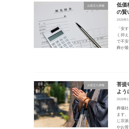
低価
お役立ち情報
の賢
2026年
「安す
く抑え
で不安
葬が最
菩提
お役立ち情報
よう
2026年
葬儀社
ます。
じ宗派
やお骨