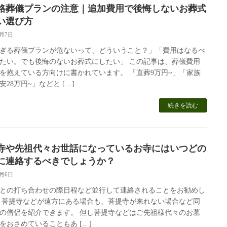
格葬儀プランの注意｜追加費用で後悔しないお葬式
い選び方
5月7日
ぎる葬儀プランが危ないって、どういうこと？」「費用はなるべ
たい。でも後悔のないお葬式にしたい」 この記事は、葬儀費用
を抱えている方向けに書かれています。 「直葬9万円~」「家族
安28万円~」などと […]
続きを読む
寺や先祖代々お世話になっているお寺にはいつどの
に連絡するべきでしょうか？
2月6日
との打ち合わせの際日程など並行して連絡されることをお勧めし
 菩提寺などが遠方にある場合も、菩提寺が来れない場合など同
の僧侶を紹介できます。 但し菩提寺などはご先祖様代々のお墓
をおさめていることもあ […]