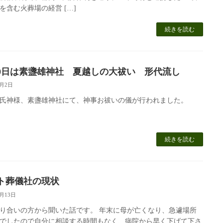
を含む火葬場の経営 […]
続きを読む
30日は素盞雄神社 夏越しの大祓い 形代流し
7月2日
氏神様、素盞雄神社にて、神事お祓いの儀が行われました。
続きを読む
ト葬儀社の現状
3月13日
り合いの方から聞いた話です。 年末に母が亡くなり、急遽場所
でしたので自分に相談する時間もなく、病院から早く下げて下さ