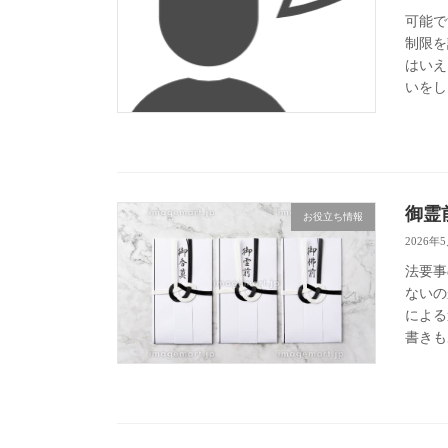
可能で
制限を
はいえ
いをし
御霊
お役立ち情報
2026年
法要事
ないの
による
書きも