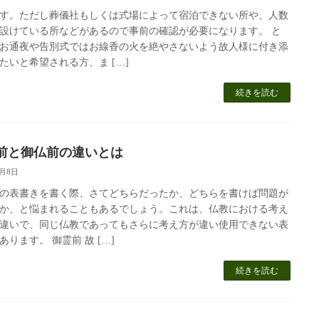
す。ただし葬儀社もしくは式場によって宿泊できない所や、人数
設けている所などがあるので事前の確認が必要になります。 と
お通夜や告別式ではお線香の火を絶やさないよう故人様に付き添
たいと希望される方、ま […]
続きを読む
前と御仏前の違いとは
5月8日
の表書きを書く際、さてどちらだったか、どちらを書けば問題が
か、と悩まれることもあるでしょう。これは、仏教における考え
違いで、同じ仏教であってもさらに考え方が違い使用できない表
あります。 御霊前 故 […]
続きを読む