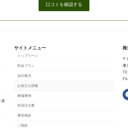
口コミを確認する
サイトメニュー
株
トップページ
〒1
東
料金プラン
TE
会社案内
FA
お役立ち情報
葬儀事例
い選
供花注文書
事前相談
ご相談