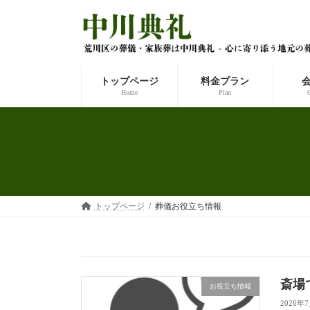
コ
ナ
ン
ビ
テ
ゲ
ン
ー
ツ
シ
へ
ョ
トップページ
料金プラン
ス
ン
Home
Plan
キ
に
ッ
移
プ
動
トップページ
葬儀お役立ち情報
斎場
お役立ち情報
2026年