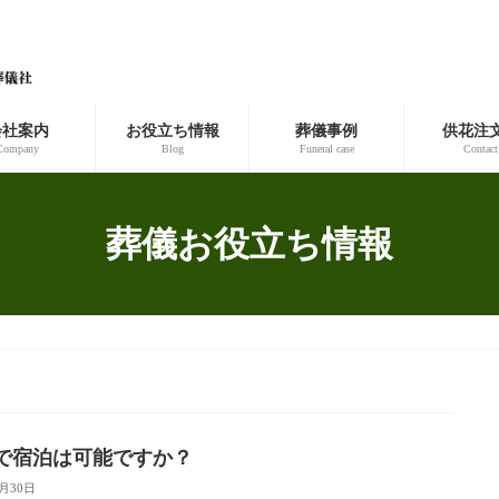
会社案内
お役立ち情報
葬儀事例
供花注
Company
Blog
Funeral case
Contact
葬儀お役立ち情報
で宿泊は可能ですか？
7月30日