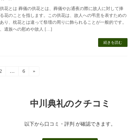
供花とは 葬儀の供花とは、葬儀やお通夜の際に故人に対して捧
る花のことを指します。この供花は、故人への弔意を表すための
あり、枕花とは違って祭壇の周りに飾られることが一般的です。
、遺族への慰めや故人 […]
続きを読む
固
2
…
固
6
»
定
定
ペ
ペ
ー
ー
ジ
ジ
中川典礼のクチコミ
以下から口コミ・評判 が確認できます。